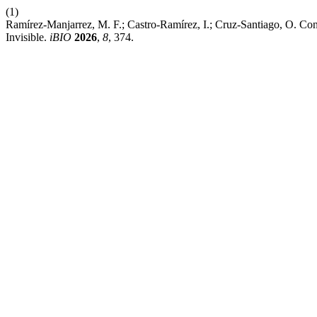
(1)
Ramírez-Manjarrez, M. F.; Castro-Ramírez, I.; Cruz-Santiago, O. C
Invisible.
iBIO
2026
,
8
, 374.