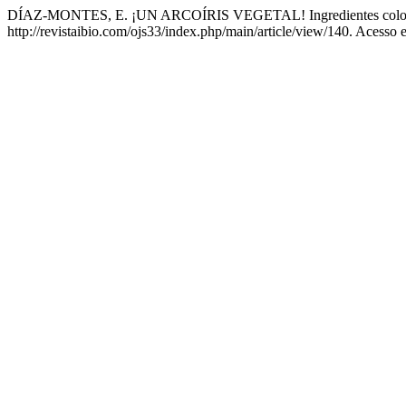
DÍAZ-MONTES, E. ¡UN ARCOÍRIS VEGETAL! Ingredientes colorido
http://revistaibio.com/ojs33/index.php/main/article/view/140. Acesso 