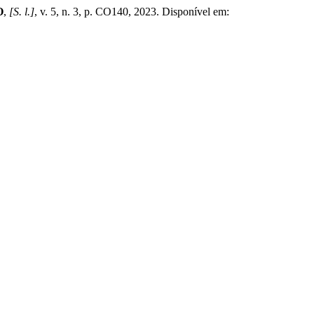
O
,
[S. l.]
, v. 5, n. 3, p. CO140, 2023. Disponível em: