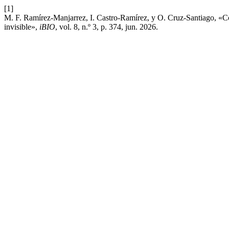
[1]
M. F. Ramírez-Manjarrez, I. Castro-Ramírez, y O. Cruz-Santiago, «C
invisible»,
iBIO
, vol. 8, n.º 3, p. 374, jun. 2026.