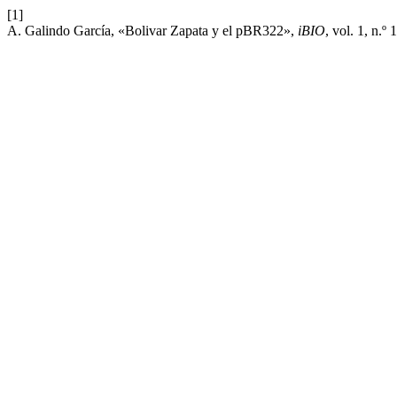
[1]
A. Galindo García, «Bolivar Zapata y el pBR322»,
iBIO
, vol. 1, n.º 