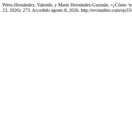
Pérez-Hernández, Valentín, y Mario Hernández-Guzmán. «¿Cómo ‘tr
23, 2026): 273. Accedido agosto 8, 2026. http://revistaibio.com/ojs33