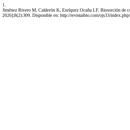
1.
Jiménez Rivero M, Calderón K, Enríquez Ocaña LF. Biosorción de cobr
2026];8(2):309. Disponible en: http://revistaibio.com/ojs33/index.php