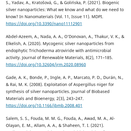
S., Yadav, A., Kratošová, G., & Golińska, P. (2021). Biogenic
silver nanoparticles: What we know and what do we need to
know? In Nanomaterials (Vol. 11, Issue 11). MDPI.
https://doi.org/10.3390/nano11112901
Abdel-Azeem, A., Nada, A. A., O’Donovan, A., Thakur, V. K., &
Elkelish, A. (2020). Mycogenic silver nanoparticles from
endophytic Trichoderma atroviride with antimicrobial
activity. Journal of Renewable Materials, 8(2), 171–185.
https://doi.org/10.32604/jrm.2020.08960
Gade, A. K., Bonde, P., Ingle, A. P., Marcato, P. D., Durán, N.,
& Rai, M. K. (2008). Exploitation of Aspergillus niger for
synthesis of silver nanoparticles. Journal of Biobased
Materials and Bioenergy, 2(3), 243–247.
https://doi.org/10.1166/jbmb.2008.401
Salem, S. S., Fouda, M. M. G., Fouda, A., Awad, M. A., Al-
Olayan, E. M., Allam, A. A., & Shaheen, T. I. (2021).