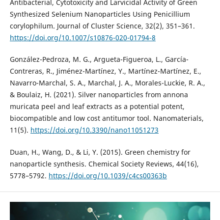
Antibacterial, Cytotoxicity and Larvicidal Activity of Green
Synthesized Selenium Nanoparticles Using Penicillium
corylophilum. Journal of Cluster Science, 32(2), 351–361.
https://doi.org/10.1007/s10876-020-01794-8
González-Pedroza, M. G., Argueta-Figueroa, L., García-
Contreras, R., Jiménez-Martínez, Y., Martínez-Martínez, E.,
Navarro-Marchal, S. A., Marchal, J. A., Morales-Luckie, R. A.,
& Boulaiz, H. (2021). Silver nanoparticles from annona
muricata peel and leaf extracts as a potential potent,
biocompatible and low cost antitumor tool. Nanomaterials,
11(5).
https://doi.org/10.3390/nano11051273
Duan, H., Wang, D., & Li, Y. (2015). Green chemistry for
nanoparticle synthesis. Chemical Society Reviews, 44(16),
5778–5792.
https://doi.org/10.1039/c4cs00363b