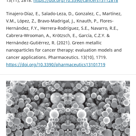
13(11), 2818.
https://doi.org/10.3390/cancers13112818
Tinajero-Díaz, E., Salado-Leza, D., Gonzalez, C., Martínez,
V.M., López, Z., Bravo-Madrigal, J., Knauth, P., Flores-
Hernández, F.Y., Herrera-Rodríguez, S.E., Navarro, R.E.,
Cabrera-Wrooman, A., Krötzsch, E., García, C.Z.Y. &
Hernández-Gutiérrez, R. (2021). Green metallic
nanoparticles for cancer therapy: evaluation models and
cancer applications. Pharmaceutics. 13(10), 1719.
https://doi.org/10.3390/pharmaceutics13101719