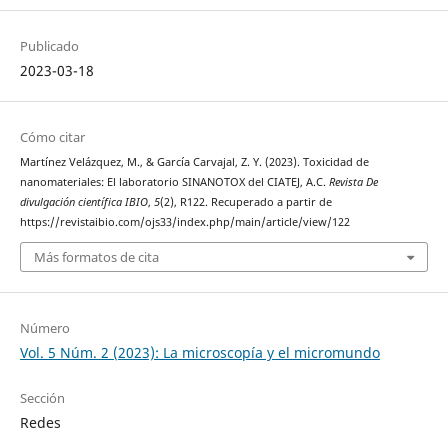
Publicado
2023-03-18
Cómo citar
Martínez Velázquez, M., & García Carvajal, Z. Y. (2023). Toxicidad de
nanomateriales: El laboratorio SINANOTOX del CIATEJ, A.C.
Revista De
divulgación científica IBIO
,
5
(2), R122. Recuperado a partir de
https://revistaibio.com/ojs33/index.php/main/article/view/122
Más formatos de cita
Número
Vol. 5 Núm. 2 (2023): La microscopía y el micromundo
Sección
Redes