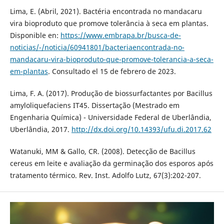
Lima, E. (Abril, 2021). Bactéria encontrada no mandacaru
vira bioproduto que promove tolerância à seca em plantas.
Disponible en:
https://www.embrapa.br/busca-de-
noticias/-/noticia/60941801/bacteriaencontrada-no-
mandacaru-vira-bioproduto-que-promove-tolerancia-a-seca-
em-plantas
. Consultado el 15 de febrero de 2023.
Lima, F. A. (2017). Produção de biossurfactantes por Bacillus
amyloliquefaciens IT45. Dissertação (Mestrado em
Engenharia Química) - Universidade Federal de Uberlândia,
Uberlândia, 2017.
http://dx.doi.org/10.14393/ufu.di.2017.62
Watanuki, MM & Gallo, CR. (2008). Detecção de Bacillus
cereus em leite e avaliação da germinação dos esporos após
tratamento térmico. Rev. Inst. Adolfo Lutz, 67(3):202-207.