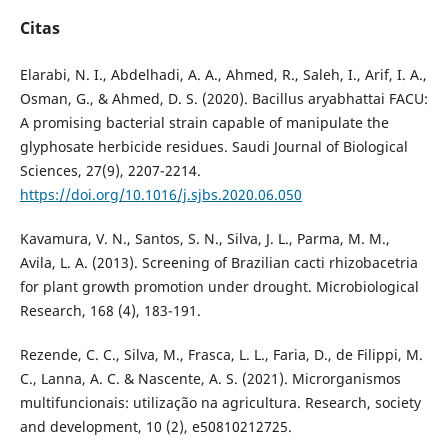
Citas
Elarabi, N. I., Abdelhadi, A. A., Ahmed, R., Saleh, I., Arif, I. A.,
Osman, G., & Ahmed, D. S. (2020). Bacillus aryabhattai FACU:
A promising bacterial strain capable of manipulate the
glyphosate herbicide residues. Saudi Journal of Biological
Sciences, 27(9), 2207-2214.
https://doi.org/10.1016/j.sjbs.2020.06.050
Kavamura, V. N., Santos, S. N., Silva, J. L., Parma, M. M.,
Avila, L. A. (2013). Screening of Brazilian cacti rhizobacetria
for plant growth promotion under drought. Microbiological
Research, 168 (4), 183-191.
Rezende, C. C., Silva, M., Frasca, L. L., Faria, D., de Filippi, M.
C., Lanna, A. C. & Nascente, A. S. (2021). Microrganismos
multifuncionais: utilização na agricultura. Research, society
and development, 10 (2), e50810212725.