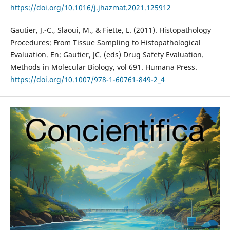
https://doi.org/10.1016/j.jhazmat.2021.125912
Gautier, J.-C., Slaoui, M., & Fiette, L. (2011). Histopathology
Procedures: From Tissue Sampling to Histopathological
Evaluation. En: Gautier, JC. (eds) Drug Safety Evaluation.
Methods in Molecular Biology, vol 691. Humana Press.
https://doi.org/10.1007/978-1-60761-849-2_4