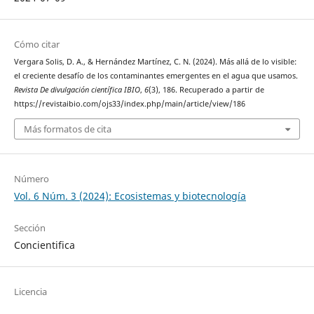
Cómo citar
Vergara Solis, D. A., & Hernández Martínez, C. N. (2024). Más allá de lo visible:
el creciente desafío de los contaminantes emergentes en el agua que usamos.
Revista De divulgación científica IBIO
,
6
(3), 186. Recuperado a partir de
https://revistaibio.com/ojs33/index.php/main/article/view/186
Más formatos de cita
Número
Vol. 6 Núm. 3 (2024): Ecosistemas y biotecnología
Sección
Concientifica
Licencia