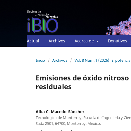
Actual
Archivos
Acerca de
Donativos
Inicio
/
Archivos
/
Vol. 8 Núm. 1 (2026): El potencia
Emisiones de óxido nitroso
residuales
Alba C. Macedo-Sánchez
Tecnologico de Monterrey, Escuela de Ingeniería y Cien
Sada 2501, 64700, Monterrey, México.