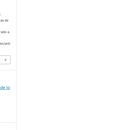
.
tas de
erado a
in/arti
 de lo