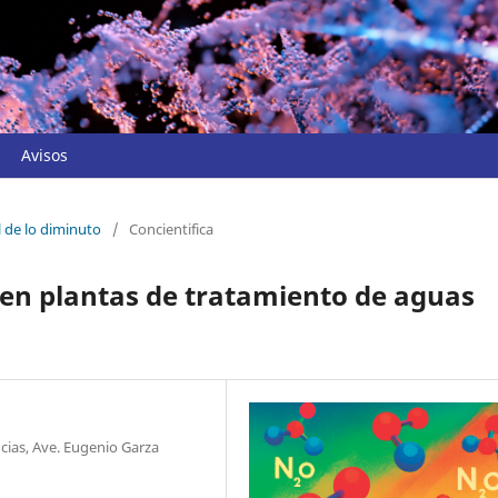
Avisos
l de lo diminuto
/
Concientifica
 en plantas de tratamiento de aguas
cias, Ave. Eugenio Garza