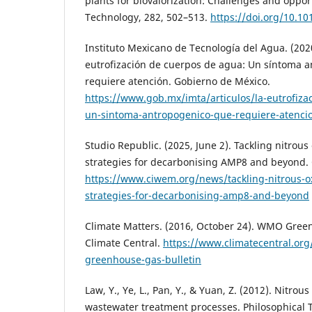
plants for biovalorization: Challenges and oppor
Technology, 282, 502–513.
https://doi.org/10.10
Instituto Mexicano de Tecnología del Agua. (2020
eutrofización de cuerpos de agua: Un síntoma 
requiere atención. Gobierno de México.
https://www.gob.mx/imta/articulos/la-eutrofiza
un-sintoma-antropogenico-que-requiere-atenci
Studio Republic. (2025, June 2). Tackling nitrou
strategies for decarbonising AMP8 and beyond
https://www.ciwem.org/news/tackling-nitrous-o
strategies-for-decarbonising-amp8-and-beyond
Climate Matters. (2016, October 24). WMO Green
Climate Central.
https://www.climatecentral.or
greenhouse-gas-bulletin
Law, Y., Ye, L., Pan, Y., & Yuan, Z. (2012). Nitro
wastewater treatment processes. Philosophical T