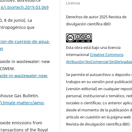
tunities. Bioresource
Licencia
16/j.biortech.2019.03.069
Derechos de autor 2025 Revista de
, 8 de junio). La
divulgación científica iBIO
antropogénico que
cion-de-cuerpos-de-agua-
Esta obra está bajo una licencia
on
internacional
Creative Commons
s oxide in wastewater: new
Atribución-NoComercial-SinDerivadas
. CIWEM.
Se permite el autoarchivo o deposito 
xide-in-wastewater-new-
trabajos en su versi´ón post-publicaci
(versión editorial) en cualquier reposi
house Gas Bulletin.
personal, institucional o temático, re
g/climate-matters/wmo-
sociales o científicas. Lo anterior aplic
desde el momento de la publicación d
artículo en cuestión en la página web 
us oxide emissions from
Revista de divulgación científica iBIO.
ransactions of the Royal