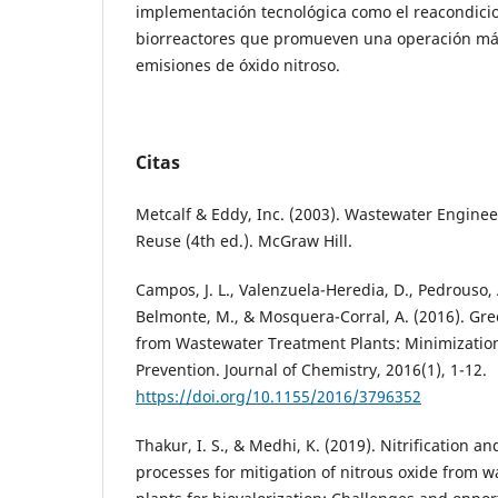
implementación tecnológica como el reacondic
biorreactores que promueven una operación más
emisiones de óxido nitroso.
Citas
Metcalf & Eddy, Inc. (2003). Wastewater Engine
Reuse (4th ed.). McGraw Hill.
Campos, J. L., Valenzuela-Heredia, D., Pedrouso, A.
Belmonte, M., & Mosquera-Corral, A. (2016). G
from Wastewater Treatment Plants: Minimizatio
Prevention. Journal of Chemistry, 2016(1), 1-12.
https://doi.org/10.1155/2016/3796352
Thakur, I. S., & Medhi, K. (2019). Nitrification an
processes for mitigation of nitrous oxide from 