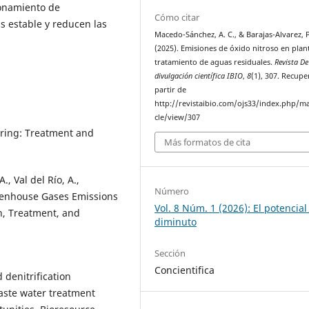
ionamiento de
Cómo citar
 estable y reducen las
Macedo-Sánchez, A. C., & Barajas-Alvarez, P
(2025). Emisiones de óxido nitroso en plan
tratamiento de aguas residuales.
Revista De
divulgación científica IBIO
,
8
(1), 307. Recup
partir de
http://revistaibio.com/ojs33/index.php/ma
cle/view/307
ering: Treatment and
Más formatos de cita
, Val del Río, A.,
Número
reenhouse Gases Emissions
Vol. 8 Núm. 1 (2026): El potencial
n, Treatment, and
diminuto
Sección
Concientifica
d denitrification
waste water treatment