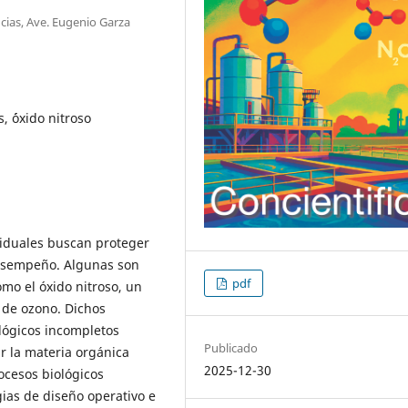
cias, Ave. Eugenio Garza
 ´óxido nitroso
siduales buscan proteger
desempeño. Algunas son
pdf
mo el óxido nitroso, un
 de ozono. Dichos
lógicos incompletos
Publicado
r la materia orgánica
2025-12-30
ocesos biológicos
gias de diseño operativo e