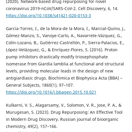
(2020). Network-based drug repurposing for novel
coronavirus 2019-nCoV/SARS-CoV-2. Cell Discovery, 6, 14.
https://doi.org/10.1038/s41421-020-0153-3
García-Torres, I., de la Mora-de la Mora, I., Marcial-Quino, J.,
Gómez-Manzo, S., Vanoye-Carlo, A., Navarrete-Vázquez, G.,
Colín-Lozano, B., Gutiérrez-Castrellón, P., Sierra-Palacios, E.,
López-Velázquez, G., & Enríquez-Flores, S. (2016). Proton
pump inhibitors drastically modify triosephosphate
isomerase from Giardia lamblia at functional and structural
levels, providing molecular leads in the design of new
antigiardiasic drugs. Biochimica et Biophysica Acta (BBA) –
General Subjects, 1860(1), 97–107.
https://doi.org/10.1016/j.bbagen.2015.10.021
Kulkarni, V. S., Alagarsamy, V., Solomon, V. R., Jose, P. A., &
Murugesan, S. (2023). Drug Repurposing: An Effective Tool
in Modern Drug Discovery. Russian journal of bioorganic
chemistry, 49(2), 157–166.