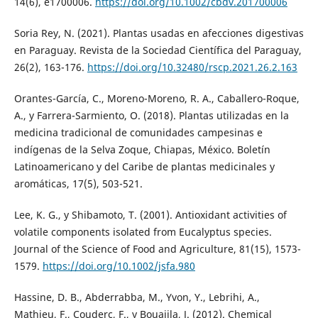
14(6), e1700006.
https://doi.org/10.1002/cbdv.201700006
Soria Rey, N. (2021). Plantas usadas en afecciones digestivas
en Paraguay. Revista de la Sociedad Científica del Paraguay,
26(2), 163-176.
https://doi.org/10.32480/rscp.2021.26.2.163
Orantes-García, C., Moreno-Moreno, R. A., Caballero-Roque,
A., y Farrera-Sarmiento, O. (2018). Plantas utilizadas en la
medicina tradicional de comunidades campesinas e
indígenas de la Selva Zoque, Chiapas, México. Boletín
Latinoamericano y del Caribe de plantas medicinales y
aromáticas, 17(5), 503-521.
Lee, K. G., y Shibamoto, T. (2001). Antioxidant activities of
volatile components isolated from Eucalyptus species.
Journal of the Science of Food and Agriculture, 81(15), 1573-
1579.
https://doi.org/10.1002/jsfa.980
Hassine, D. B., Abderrabba, M., Yvon, Y., Lebrihi, A.,
Mathieu, F., Couderc, F., y Bouajila, J. (2012). Chemical