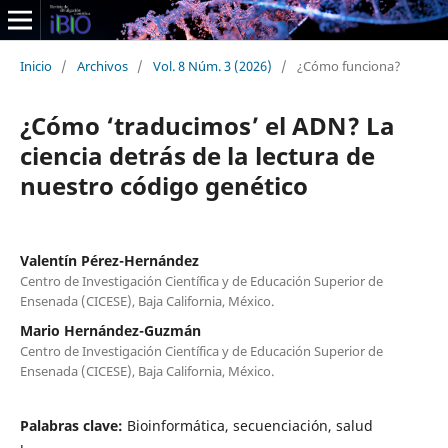
Inicio
/
Archivos
/
Vol. 8 Núm. 3 (2026)
/
¿Cómo funciona?
¿Cómo ‘traducimos’ el ADN? La
ciencia detrás de la lectura de
nuestro código genético
Valentín Pérez-Hernández
Centro de Investigación Científica y de Educación Superior de
Ensenada (CICESE), Baja California, México.
Mario Hernández-Guzmán
Centro de Investigación Científica y de Educación Superior de
Ensenada (CICESE), Baja California, México.
Palabras clave:
Bioinformática, secuenciación, salud