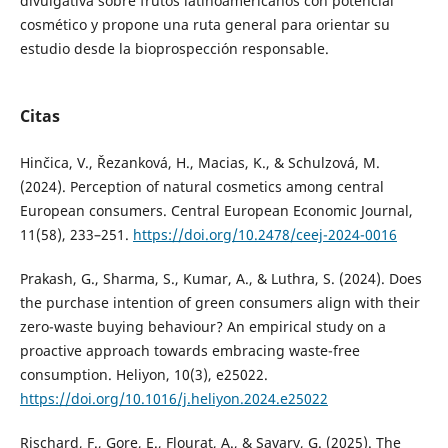
divulgativa sobre frutos latinoamericanos con potencial
cosmético y propone una ruta general para orientar su
estudio desde la bioprospección responsable.
Citas
Hinčica, V., Řezanková, H., Macias, K., & Schulzová, M.
(2024). Perception of natural cosmetics among central
European consumers. Central European Economic Journal,
11(58), 233–251.
https://doi.org/10.2478/ceej-2024-0016
Prakash, G., Sharma, S., Kumar, A., & Luthra, S. (2024). Does
the purchase intention of green consumers align with their
zero-waste buying behaviour? An empirical study on a
proactive approach towards embracing waste-free
consumption. Heliyon, 10(3), e25022.
https://doi.org/10.1016/j.heliyon.2024.e25022
Rischard, F., Gore, E., Flourat, A., & Savary, G. (2025). The