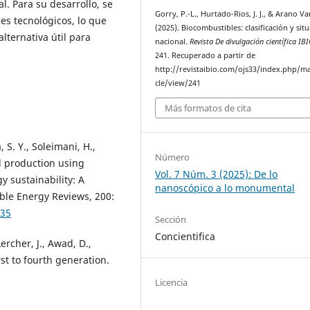
l. Para su desarrollo, se
Gorry, P.-L., Hurtado-Rios, J. J., & Arano Va
ces tecnológicos, lo que
(2025). Biocombustibles: clasificación y sit
alternativa útil para
nacional.
Revista De divulgación científica IB
241. Recuperado a partir de
http://revistaibio.com/ojs33/index.php/ma
cle/view/241
Más formatos de cita
, S. Y., Soleimani, H.,
Número
l production using
Vol. 7 Núm. 3 (2025): De lo
y sustainability: A
nanoscópico a lo monumental
le Energy Reviews, 200:
535
Sección
Concientifica
ercher, J., Awad, D.,
rst to fourth generation.
Licencia