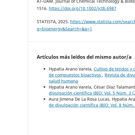
AT‐UAM. Journal of Chemical Technology & Biote
1516.
https://doi.org/10.1002/jctb.6987
STATISTA, 2025.
https://www.statista.com/searc
q=bioenergy&Search=&p=1
Artículos más leídos del mismo autor/a
Hypatia Arano Varela,
Cultivo de tejidos y
de compuestos bioactivos
,
Revista de divu
salud humana
Hypatia Arano Varela, César Díaz Talaman
divulgación científica iBIO: Vol. 5 Núm. 3 
Aura Jimena De La Rosa Lucas, Hypatia Ar
de divulgación científica iBIO: Vol. 8 Núm.