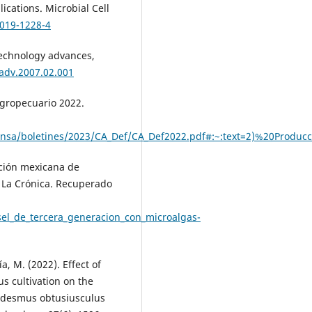
ications. Microbial Cell
-019-1228-4
otechnology advances,
hadv.2007.02.001
agropecuario 2022.
eprensa/boletines/2023/CA_Def/CA_Def2022.pdf#:~:text=2)%2
cción mexicana de
. La Crónica. Recuperado
el_de_tercera_generacion_con_microalgas-
ía, M. (2022). Effect of
s cultivation on the
edesmus obtusiusculus