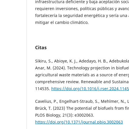
infraestructura deficiente y baja aceptación socia
requieren inversiones, políticas públicas y avan
fortalecería la seguridad energética y sería una 
mitigar el cambio climático.
Citas
Sikiru, S., Abioye, K. J., Adedayo, H. B., Adebukola
Anar, M. (2024). Technology projection in biofue
agricultural waste materials as a source of energ
comprehensive review. Renewable and Sustainab
114535.
https://doi.org/10.1016/j.rser.2024.114
Cavelius, P., Engelhart-Straub, S., Mehlmer, N., L
Brück, T. (2023) The potential of biofuels from fi
PLOS Biology, 21(3): e3002063.
https://doi.org/10.1371/journal.pbio.3002063