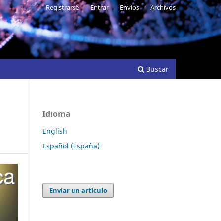
Registrarse
Entrar
Envíos
Archivos
Buscar
Idioma
English
Español (España)
Enviar un artículo