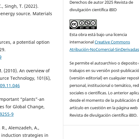
Derechos de autor 2025 Revista de
., Singh, T. (2022).
divulgación científica iBIO
d energy source. Materials
Esta obra está bajo una licencia
rces, a potential option
internacional
Creative Commons
29.
Atribución-NoComercial-SinDerivadas
9
Se permite el autoarchivo o deposito 
 M. (2010). An overview of
trabajos en su versi´ón post-publicaci
urce Technology, 101(6),
(versión editorial) en cualquier reposi
009.11.046
personal, institucional o temático, re
sociales o científicas. Lo anterior aplic
important “plants”-an
desde el momento de la publicación d
ies for Global Change,
artículo en cuestión en la página web 
-9255-9
Revista de divulgación científica iBIO.
, R., Alemzadeh, A.,
 induction strategies in