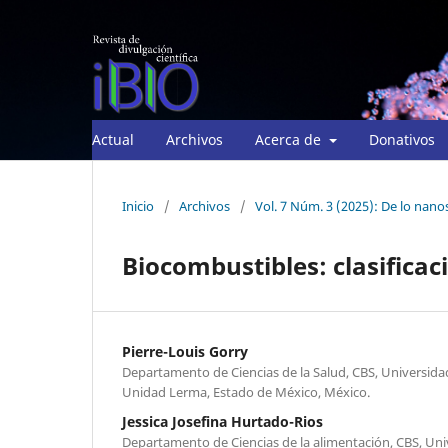
Actual
Archivos
Acerca de
Donativos
Inicio
/
Archivos
/
Vol. 7 Núm. 3 (2025): De lo nan
Biocombustibles: clasificac
Pierre-Louis Gorry
Departamento de Ciencias de la Salud, CBS, Universi
Unidad Lerma, Estado de México, México.
Jessica Josefina Hurtado-Rios
Departamento de Ciencias de la alimentación, CBS, U