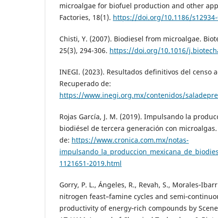
microalgae for biofuel production and other appl
Factories, 18(1).
https://doi.org/10.1186/s12934
Chisti, Y. (2007). Biodiesel from microalgae. Bi
25(3), 294-306.
https://doi.org/10.1016/j.biotec
INEGI. (2023). Resultados definitivos del censo 
Recuperado de:
https://www.inegi.org.mx/contenidos/salad
Rojas García, J. M. (2019). Impulsando la produ
biodiésel de tercera generación con microalgas
de:
https://www.cronica.com.mx/notas-
impulsando_la_produccion_mexicana_de_biodies
1121651-2019.html
Gorry, P. L., Ángeles, R., Revah, S., Morales‐Ibarr
nitrogen feast–famine cycles and semi‐continuou
productivity of energy‐rich compounds by Scen