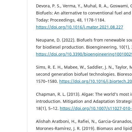
Devora, P. S., Verma, Y., Muhal, R. A., Goswami, C
Biofuels: An alternative to conventional fuel an
Today: Proceedings, 48, 1178-1184.
https://doi.org/10.1016/j.matpr.2021.08.227
Neupane, D. (2022). Biofuels from renewable sou
for biodiesel production. Bioengineering, 10(1), 
https://doi.org/10.3390/bioengineering1001002
Sims, R. E. H., Mabee, W., Saddler, J. N., Taylor,
second generation biofuel technologies. Bioreso
1570–1580.
https://doi.org/10.1016/j.biortech.2
Chapman, R. L. (2013). Algae: The world’s most 
introduction. Mitigation and Adaptation Strateg
18(1), 5–12.
https://doi.org/10.1007/s11027-010
Alishah Aratboni, H., Rafiei, N., Garcia-Granados
Morones-Ramírez, J. R. (2019). Biomass and lipid