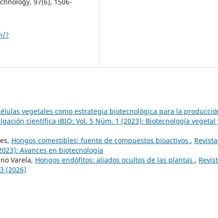
chnology, 97(6), 1506-
h/?
 células vegetales como estrategia biotecnológica para la producció
lgación científica iBIO: Vol. 5 Núm. 1 (2023): Biotecnología vegetal 
tes,
Hongos comestibles: fuente de compuestos bioactivos
,
Revista
(2023): Avances en biotecnología
ano Varela,
Hongos endófitos: aliados ocultos de las plantas
,
Revis
 3 (2026)