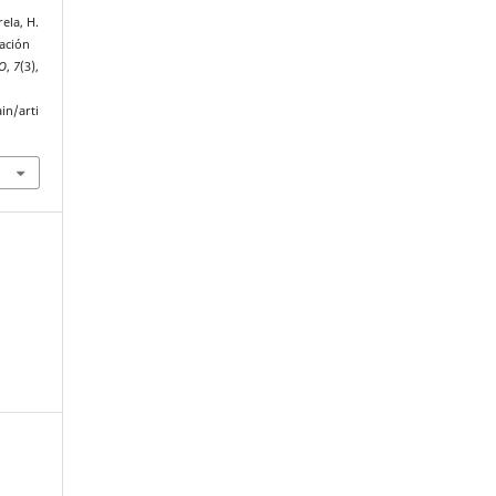
rela, H.
uación
IO
,
7
(3),
in/arti