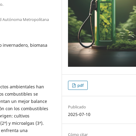
o.
dad Autónoma Metropolitana
to invernadero, biomasa
pdf
ectos ambientales han
tos combustibles se
entan un mejor balance
Publicado
ón con los combustibles
2025-07-10
rigen: cultivos
(2ª) y microalgas (3ª).
o enfrenta una
Cómo citar