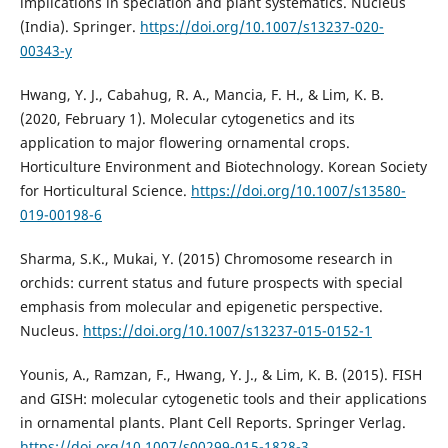
implications in speciation and plant systematics. Nucleus
(India). Springer.
https://doi.org/10.1007/s13237-020-
00343-y
Hwang, Y. J., Cabahug, R. A., Mancia, F. H., & Lim, K. B.
(2020, February 1). Molecular cytogenetics and its
application to major flowering ornamental crops.
Horticulture Environment and Biotechnology. Korean Society
for Horticultural Science.
https://doi.org/10.1007/s13580-
019-00198-6
Sharma, S.K., Mukai, Y. (2015) Chromosome research in
orchids: current status and future prospects with special
emphasis from molecular and epigenetic perspective.
Nucleus.
https://doi.org/10.1007/s13237-015-0152-1
Younis, A., Ramzan, F., Hwang, Y. J., & Lim, K. B. (2015). FISH
and GISH: molecular cytogenetic tools and their applications
in ornamental plants. Plant Cell Reports. Springer Verlag.
https://doi.org/10.1007/s00299-015-1828-3