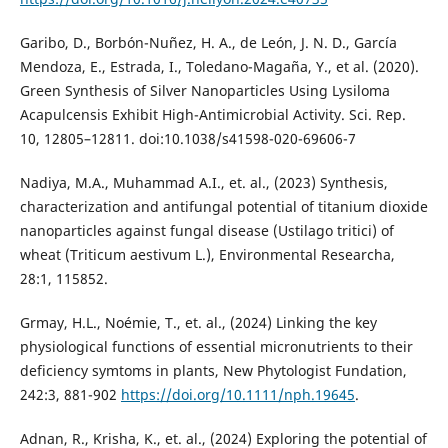
Garibo, D., Borbón-Nuñez, H. A., de León, J. N. D., García
Mendoza, E., Estrada, I., Toledano-Magaña, Y., et al. (2020).
Green Synthesis of Silver Nanoparticles Using Lysiloma
Acapulcensis Exhibit High-Antimicrobial Activity. Sci. Rep.
10, 12805–12811. doi:10.1038/s41598-020-69606-7
Nadiya, M.A., Muhammad A.I., et. al., (2023) Synthesis,
characterization and antifungal potential of titanium dioxide
nanoparticles against fungal disease (Ustilago tritici) of
wheat (Triticum aestivum L.), Environmental Researcha,
28:1, 115852.
Grmay, H.L., Noémie, T., et. al., (2024) Linking the key
physiological functions of essential micronutrients to their
deficiency symtoms in plants, New Phytologist Fundation,
242:3, 881-902
https://doi.org/10.1111/nph.19645
.
Adnan, R., Krisha, K., et. al., (2024) Exploring the potential of