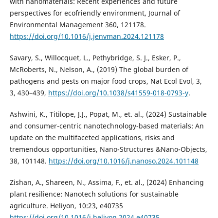
with nanomaterials: Recent experiences and future
perspectives for ecofriendly environment, Journal of
Environmental Management 360, 121178.
https://doi.org/10.1016/j.jenvman.2024.121178
Savary, S., Willocquet, L., Pethybridge, S. J., Esker, P.,
McRoberts, N., Nelson, A., (2019) The global burden of
pathogens and pests on major food crops, Nat Ecol Evol, 3,
3, 430–439,
https://doi.org/10.1038/s41559-018-0793-y
.
Ashwini, K., Titilope, J.J., Popat, M., et. al., (2024) Sustainable
and consumer-centric nanotechnology-based materials: An
update on the multifaceted applications, risks and
tremendous opportunities, Nano-Structures &Nano-Objects,
38, 101148.
https://doi.org/10.1016/j.nanoso.2024.101148
Zishan, A., Shareen, N., Assima, F., et. al., (2024) Enhancing
plant resilience: Nanotech solutions for sustainable
agriculture. Heliyon, 10:23, e40735
https://doi.org/10.1016/j.heliyon.2024.e40735